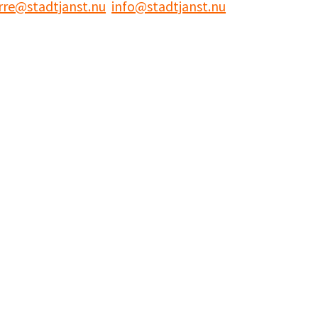
rre@stadtjanst.nu
info@stadtjanst.nu