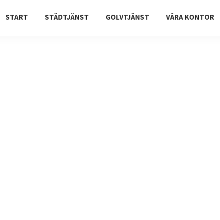
START
STÄDTJÄNST
GOLVTJÄNST
VÅRA KONTOR